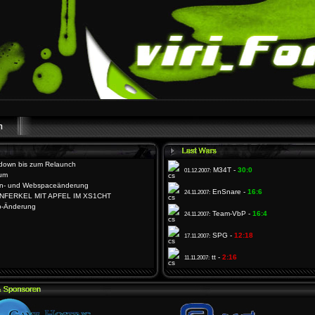
down bis zum Relaunch
M34T -
30:0
01.12.2007:
äum
n- und Webspaceänderung
EnSnare -
16:6
24.11.2007:
NFERKEL MIT APFEL IM XS1CHT
p-Änderung
Team-VbP -
16:4
24.11.2007:
SPG -
12:18
17.11.2007:
tt -
2:16
11.11.2007: