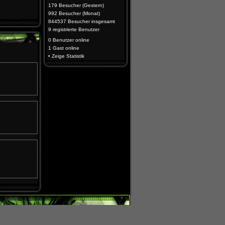
179 Besucher (Gestern)
992 Besucher (Monat)
844537 Besucher insgesamt
9 registrierte Benutzer
0 Benutzer
online
1 Gast
online
•
Zeige Statistik