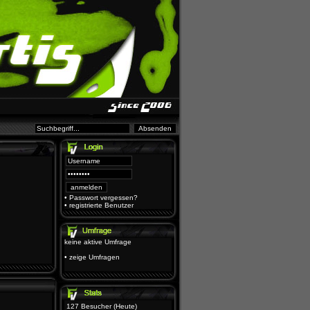
•
Passwort vergessen?
•
registrierte Benutzer
keine aktive Umfrage
•
zeige Umfragen
127 Besucher (Heute)