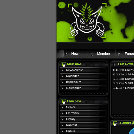
News Archiv
Count
13.10.2010:
Jubil
22.05.2009:
Kalender
Domai
07.09.2008:
Impressum
5 SPA
03.03.2008:
Gästebuch
Lineu
03.12.2007:
Server
Clanwars
History
Kontakt
Ranks