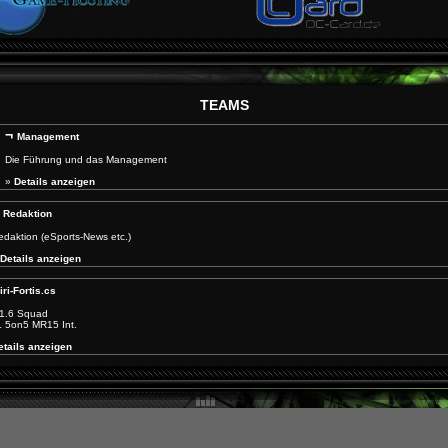
TEAMS
¬
Management
Die Führung und das Management
»
Details anzeigen
¬
Redaktion
edaktion (eSports-News etc.)
Details anzeigen
iri-Fortis.cs
1.6 Squad
 5on5 MR15 Int.
etails anzeigen