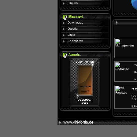
Link us
Downloads
Galerie
Links
Sponsoren
R
»
¬
v
CS 
ESL
»
D