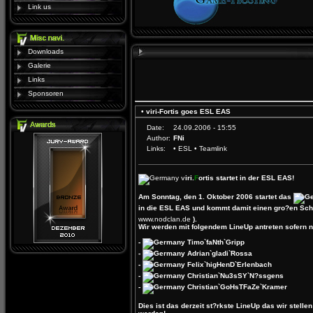
Link us
Downloads
Galerie
Links
Sponsoren
• viri-Fortis goes ESL EAS
Date:
24.09.2006 - 15:55
Author:
FNi
Links:
•
ESL
•
Teamlink
v
iri.
F
ortis startet in der ESL EAS!
Am Sonntag, den 1. Oktober 2006 startet das
in die ESL EAS und kommt damit einen gro?en Schri
www.nodclan.de
).
Wir werden mit folgendem LineUp antreten sofern 
-
Timo`faNth`Gripp
-
Adrian`gladi`Rossa
-
Felix`higHenD`Erlenbach
-
Christian`Nu3sSY`N?ssgens
-
Christian`GoHsTFaZe`Kramer
Dies ist das derzeit st?rkste LineUp das wir stelle