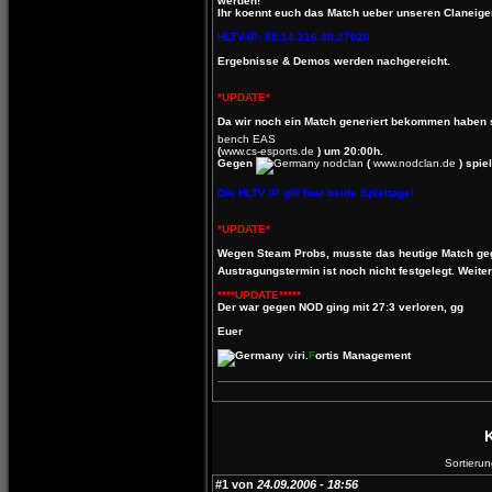
werden!
Ihr koennt euch das Match ueber unseren Claneige
HLTV-IP: 85.14.216.40:27020
Ergebnisse & Demos werden nachgereicht.
*UPDATE*
Da wir noch ein Match generiert bekommen haben s
bench EAS
(
www.cs-esports.de
) um 20:00h.
Gegen
nodclan
(
www.nodclan.de
) spie
Die HLTV IP gilt fuer beide Spieltage!
*UPDATE*
Wegen Steam Probs, musste das heutige Match g
Austragungstermin ist noch nicht festgelegt. Weiter
****UPDATE*****
Der war gegen NOD ging mit 27:3 verloren, gg
Euer
v
iri.
F
ortis Management
Sortierun
#1 von
24.09.2006 - 18:56