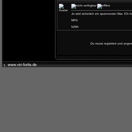
Jo wird sicherlich ein spannender War. ICh h
MFG
faNth
Du musst registriert und ange