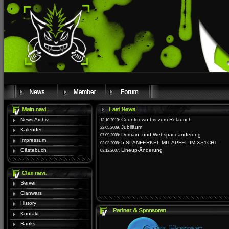
News Archiv
Countdown bis zum Relaunch
13.10.2010:
Jubiläum
22.05.2009:
Kalender
Domain- und Webspaceänderung
07.09.2008:
Impressum
5 SPANFERKEL MIT APFEL IM XS1CHT
03.03.2008:
Gästebuch
Lineup-Änderung
03.12.2007:
Server
Clanwars
History
Kontakt
Ranks