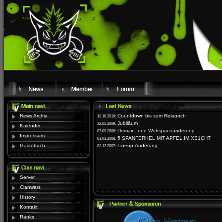
News Archiv
Countdown bis zum Relaunch
13.10.2010:
Jubiläum
22.05.2009:
Kalender
Domain- und Webspaceänderung
07.09.2008:
Impressum
5 SPANFERKEL MIT APFEL IM XS1CHT
03.03.2008:
Gästebuch
Lineup-Änderung
03.12.2007:
Server
Clanwars
History
Kontakt
Ranks