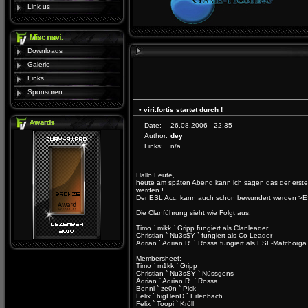
Link us
Downloads
Galerie
Links
Sponsoren
• viri.fortis startet durch !
Date:
26.08.2006 - 22:35
Author:
dey
Links:
n/a
Hallo Leute,
heute am späten Abend kann ich sagen das der erste
werden !
Der ESL Acc. kann auch schon bewundert werden
>ES
Die Clanführung sieht wie Folgt aus:
Timo ` mikk ` Gripp fungiert als Clanleader
Christian ` Nu3s$Y ` fungiert als Co-Leader
Adrian ` Adrian R. ` Rossa fungiert als ESL-Matchorga
Membersheet:
Timo ` m1kk ` Gripp
Christian ` Nu3sSY ` Nüssgens
Adrian ` Adrian R. ` Rossa
Benni ` ze0n ` Pick
Felix ` higHenD ` Erlenbach
Felix ` Toopi ` Kröll