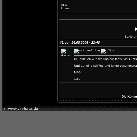
MFG,
Adrian
Sortieru
#1 von
26.08.2006 - 22:46
Hi Leute ich w?nsch uns `viri.fortis` viel Gl?ck
Und auf eine sch?ne und lange zusammenar
MFG,
mikk
Die Kommen