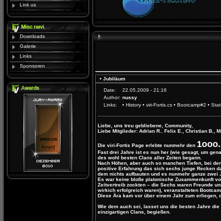
Link us
Downloads
Galerie
Links
Sponsoren
• Jubiläum
Date:
22.05.2009 - 21:16
Author:
nussy
Links:
•
History
•
viri-Fortis.cs
•
Bootcamp#2
•
Stati
Liebe, uns treu gebliebene, Community,
Liebe Mitglieder:
Adrian R.
,
Felix E.
,
Christian B.
,
M
1ooo.
Die viri-Fortis Page erlebte nunmehr den
Fast drei Jahre ist es nun her (wie gesagt, um gena
des wohl besten Clans aller Zeiten begann.
Nach Höhen, aber auch so manchen Tiefen, bei dene
positive Erfahrung das sich sechs junge Recken 
dem nichts aufbauten und es nunmehr ganze zwei J
Es war keine bloße platonische Zusammenkunft von 
Zeitvertreib zockten – die Sechs waren Freunde un
wirkich erfolgreich waren), veranstalteten Bootcam
Diese Ära kam vor über einem Jahr zum erliegen, da
Wie dem auch sei, lasset uns die besten Jahre die 
einzigartigen Clans, begießen.