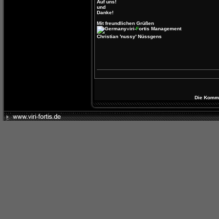
Auf uns!
und
Danke!
Mit freundlichen Grüßen
v
iri-
F
ortis Management
Christian
'nussy'
Nüssgens
Die Kommen