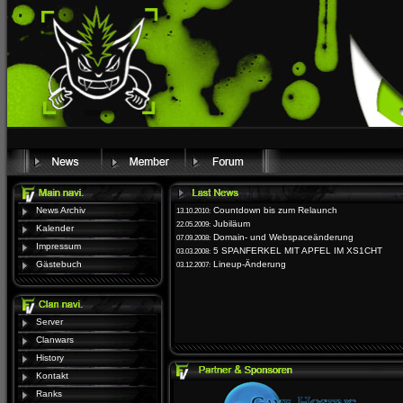
News Archiv
Countdown bis zum Relaunch
13.10.2010:
Jubiläum
22.05.2009:
Kalender
Domain- und Webspaceänderung
07.09.2008:
Impressum
5 SPANFERKEL MIT APFEL IM XS1CHT
03.03.2008:
Gästebuch
Lineup-Änderung
03.12.2007:
Server
Clanwars
History
Kontakt
Ranks