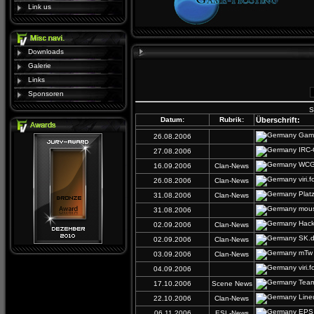
Link us
Downloads
Galerie
Links
Sponsoren
S
Datum:
Rubrik:
Überschrift:
Game
26.08.2006
IRC-
27.08.2006
WCG 
16.09.2006
Clan-News
viri.f
26.08.2006
Clan-News
Plat
31.08.2006
Clan-News
mous
31.08.2006
Hack
02.09.2006
Clan-News
SK.d
02.09.2006
Clan-News
mTw 
03.09.2006
Clan-News
viri.
04.09.2006
Team6
17.10.2006
Scene News
Line
22.10.2006
Clan-News
EPS 
06.11.2006
ESL-News