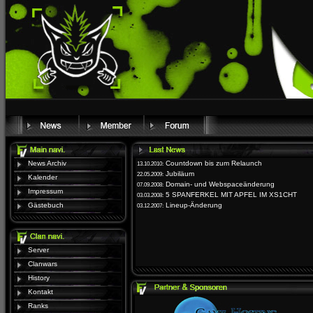
News Archiv
Countdown bis zum Relaunch
13.10.2010:
Jubiläum
22.05.2009:
Kalender
Domain- und Webspaceänderung
07.09.2008:
Impressum
5 SPANFERKEL MIT APFEL IM XS1CHT
03.03.2008:
Gästebuch
Lineup-Änderung
03.12.2007:
Server
Clanwars
History
Kontakt
Ranks