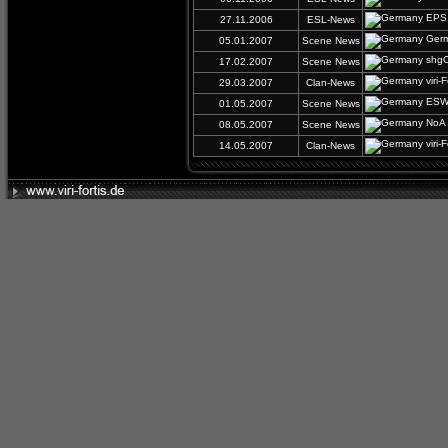
EPS 
27.11.2006
ESL-News
Germ
05.01.2007
Scene News
shgOp
17.02.2007
Scene News
viri-
29.03.2007
Clan-News
ESWC
01.05.2007
Scene News
NoA g
08.05.2007
Scene News
viri
14.05.2007
Clan-News